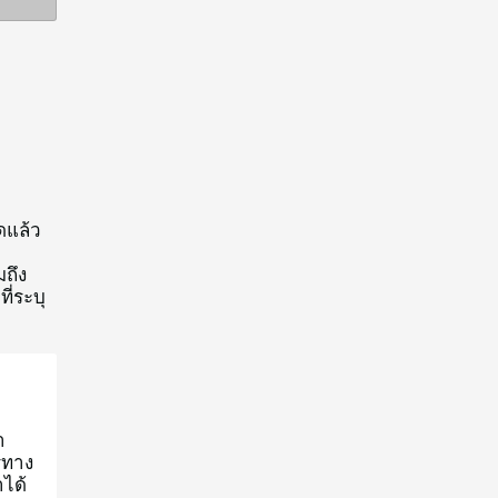
ดแล้ว
มถึง
ี่ระบุ
า
รทาง
าได้