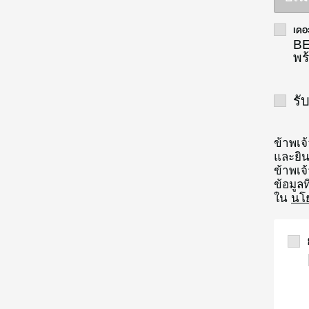
เดอะ
BE
พร้
รั
ข้าพเจ
และยิน
ข้าพเจ
ข้อมูลท
ใน
นโ